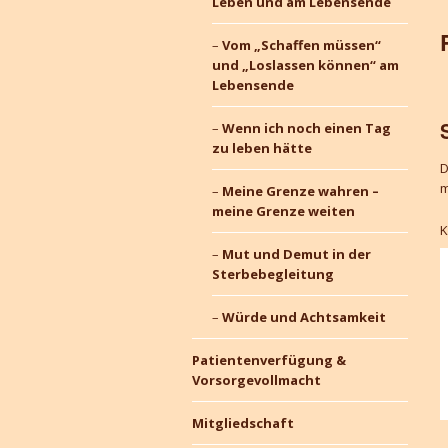
Leben und am Lebensende
Vom „Schaffen müssen“
und „Loslassen können“ am
Lebensende
Wenn ich noch einen Tag
zu leben hätte
D
m
Meine Grenze wahren –
meine Grenze weiten
Mut und Demut in der
Sterbebegleitung
Würde und Achtsamkeit
Patientenverfügung &
Vorsorgevollmacht
Mitgliedschaft