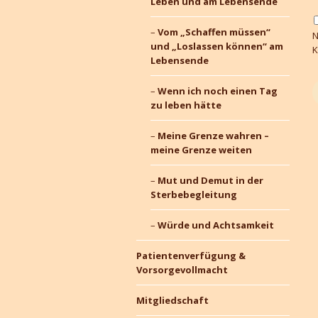
Leben und am Lebensende
Vom „Schaffen müssen“
N
und „Loslassen können“ am
K
Lebensende
Wenn ich noch einen Tag
zu leben hätte
Meine Grenze wahren –
meine Grenze weiten
Mut und Demut in der
Sterbebegleitung
Würde und Achtsamkeit
Patientenverfügung &
Vorsorgevollmacht
Mitgliedschaft