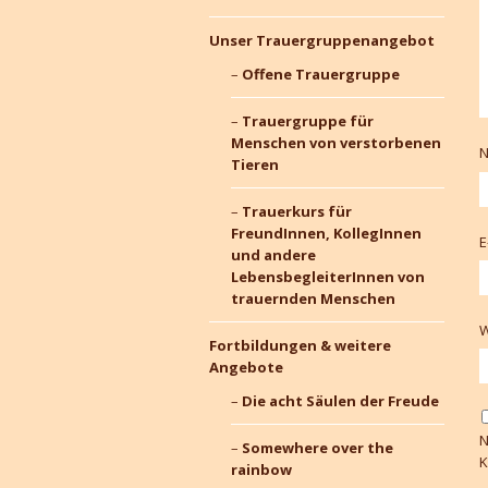
Unser Trauergruppenangebot
Offene Trauergruppe
Trauergruppe für
Menschen von verstorbenen
Tieren
Trauerkurs für
FreundInnen, KollegInnen
E
und andere
LebensbegleiterInnen von
trauernden Menschen
W
Fortbildungen & weitere
Angebote
Die acht Säulen der Freude
N
Somewhere over the
K
rainbow