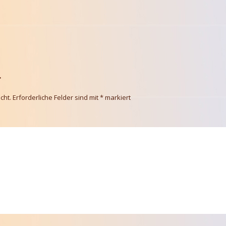
r
cht.
Erforderliche Felder sind mit
*
markiert