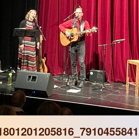
1801201205816_791045584